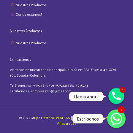
Nuestros Productos
Donde estamos?
Nuestros Productos
Nuestros Productos
Contáctenos
Visitenos en nuestra sede principal ubicada en: CALLE 17#10-47 LOCAL
107, Bogotá - Colombia.
Teléfonos: 301-3397464 / 301-7592121 / 6015975241
1
Phone
Escríbenos a:
comprasgep3@gmail.com
Llama ahora
WhatsApp
1
© 2022
Grupo Eléctrico Persa SAS
| Sitio diseñado por:
Richard
Escríbenos
Villaparedes