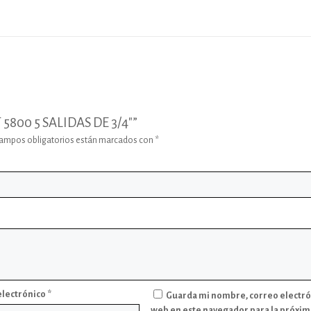
 5800 5 SALIDAS DE 3/4″”
campos obligatorios están marcados con
*
electrónico
*
Guarda mi nombre, correo electró
web en este navegador para la próxim