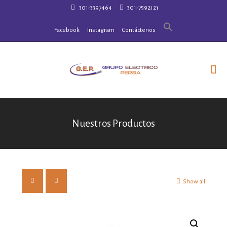
301-3397464
301-7592121
Facebook
Instagram
Contáctenos
Nuestros Productos
Show all