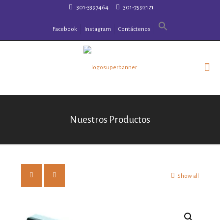
301-3397464
301-7592121
Facebook
Instagram
Contáctenos
Nuestros Productos
Show all