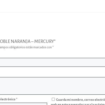
A DOBLE NARANJA – MERCURY”
campos obligatorios están marcados con
*
electrónico
*
Guarda mi nombre, correo electró
web en este navegador para la próxim