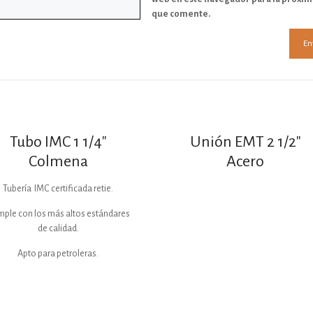
que comente.
Tubo IMC 1 1/4″
Unión EMT 2 1/2″
Colmena
Acero
Tubería IMC certificada retie.
ple con los más altos estándares
de calidad.
Apto para petroleras.