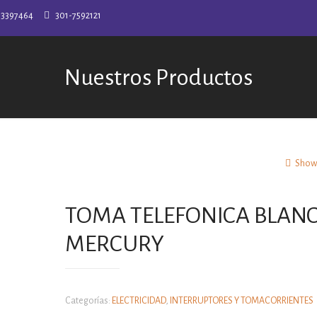
-3397464
301-7592121
Nuestros Productos
Show 
TOMA TELEFONICA BLAN
MERCURY
Categorías:
ELECTRICIDAD
,
INTERRUPTORES Y TOMACORRIENTES