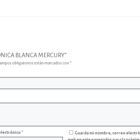
EFONICA BLANCA MERCURY”
campos obligatorios están marcados con
*
electrónico
*
Guarda mi nombre, correo electró
web en este navegador para la próxim