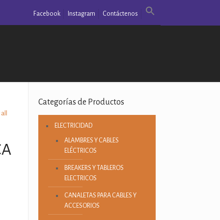
Facebook
Instagram
Contáctenos
Categorías de Productos
all
ELECTRICIDAD
ALAMBRES Y CABLES
CA
ELÉCTRICOS
BREAKERS Y TABLEROS
ELECTRICOS
CANALETAS PARA CABLES Y
ACCESORIOS