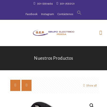
301-3397464
301-7592121
Facebook
Instagram
Contáctenos
Nuestros Productos
Show all