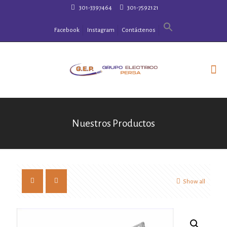
301-3397464
301-7592121
Facebook
Instagram
Contáctenos
Nuestros Productos
Show all