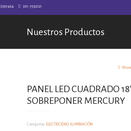
-3397464
301-7592121
Nuestros Productos
Show 
PANEL LED CUADRADO 1
SOBREPONER MERCURY
Categorías:
ELECTRICIDAD
,
ILUMINACIÓN