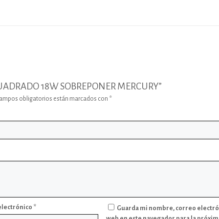
ED CUADRADO 18W SOBREPONER MERCURY”
campos obligatorios están marcados con
*
electrónico
*
Guarda mi nombre, correo electró
web en este navegador para la próxim