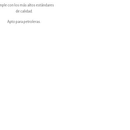
ple con los más altos estándares
de calidad.
Apto para petroleras.