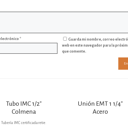
electrónico
*
Guarda mi nombre, correo electró
web en este navegador para la próxim
que comente.
Tubo IMC 1/2″
Unión EMT 1 1/4″
Colmena
Acero
Tubería IMC certificada retie.