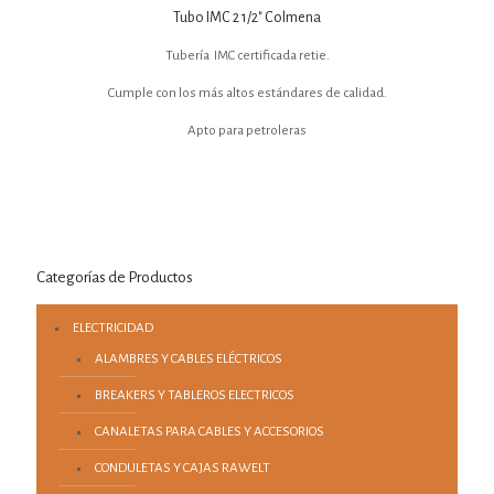
Tubo IMC 2 1/2″ Colmena
Tubería IMC certificada retie.
Cumple con los más altos estándares de calidad.
Apto para petroleras
Categorías de Productos
ELECTRICIDAD
ALAMBRES Y CABLES ELÉCTRICOS
BREAKERS Y TABLEROS ELECTRICOS
CANALETAS PARA CABLES Y ACCESORIOS
CONDULETAS Y CAJAS RAWELT