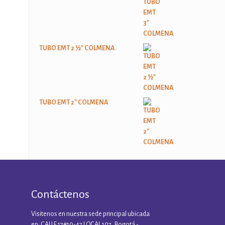
TUBO EMT 2 ½" COLMENA
TUBO EMT 2" COLMENA
Contáctenos
Visitenos en nuestra sede principal ubicada
en: CALLE 17#10-47 LOCAL 107, Bogotá -