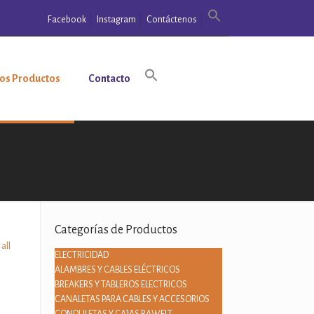
Facebook
Instagram
Contáctenos
os Productos
Contacto
Categorías de Productos
all
ELECTRICIDAD
ALAMBRES Y CABLES ELÉCTRICOS
BREAKERS Y TABLEROS ELECTRICOS
CANALETAS PARA CABLES Y ACCESORIOS