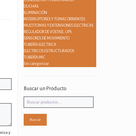
CONDULETAS Y CAJAS RAWELT
DUCHAS
ILUMINACIÓN
INTERRUPTORES Y TOMACORRIENTES
MULTITOMAS Y EXTENSIONES ELECTRICAS
REGULADOR DE VOLTAJE, UPS
SENSORES DE MOVIMIENTO
TUBERÍA ELECTRICA
ELECTRICOS ESTRUCTURADOS
TUBERÍA IMC
Sin categorizar
Buscar un Producto
Buscar
por:
Buscar
nico y