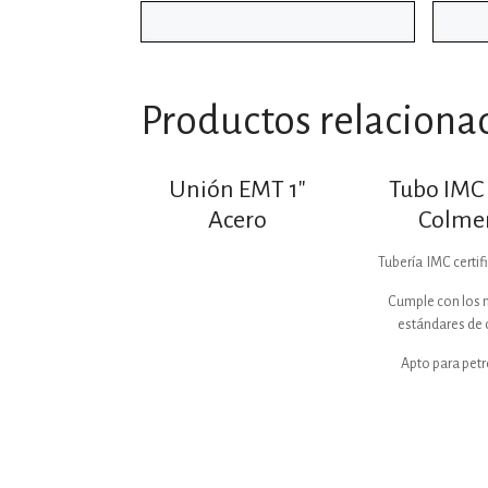
Productos relaciona
Unión EMT 1″
Tubo IMC 
Acero
Colme
Tubería IMC certifi
Cumple con los 
estándares de 
Apto para petr