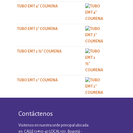
TUBO EMT 4" COLMENA
TUBO EMT 3" COLMENA
TUBO EMT 2 ½" COLMENA
TUBO EMT 2" COLMENA
Contáctenos
Visitenos en nuestra sede principal ubicada
en: CALLE 17#10-47 LOCAL 107, Bogotá -