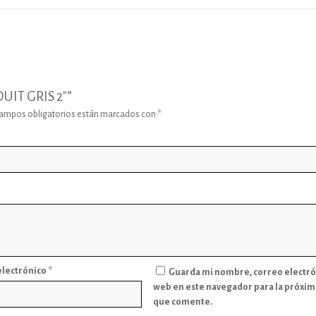
UIT GRIS 2″”
campos obligatorios están marcados con
*
electrónico
*
Guarda mi nombre, correo electró
web en este navegador para la próxim
que comente.