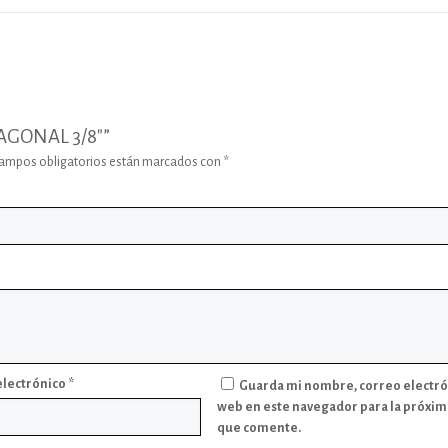
XAGONAL 3/8″”
campos obligatorios están marcados con
*
electrónico
*
Guarda mi nombre, correo electró
web en este navegador para la próxim
que comente.