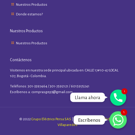
Nuestros Productos
Donde estamos?
Nuestros Productos
Nuestros Productos
Contáctenos
Visitenos en nuestra sede principal ubicada en: CALLE 17#10-47 LOCAL
107, Bogotá - Colombia.
Teléfonos: 301-3397464 / 301-7592121 / 6015975241
1
Phone
Escríbenos a:
comprasgep3@gmail.com
Llama ahora
1
WhatsApp
© 2022
Grupo Eléctrico Persa SAS
| Sitio diseñado por:
Richard
Escríbenos
Villaparedes