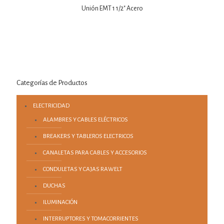
Unión EMT 1 1/2″ Acero
Categorías de Productos
ELECTRICIDAD
ALAMBRES Y CABLES ELÉCTRICOS
BREAKERS Y TABLEROS ELECTRICOS
CANALETAS PARA CABLES Y ACCESORIOS
CONDULETAS Y CAJAS RAWELT
DUCHAS
ILUMINACIÓN
INTERRUPTORES Y TOMACORRIENTES