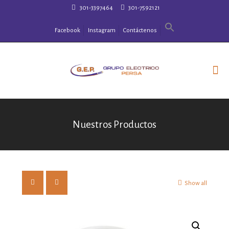
301-3397464
301-7592121
Facebook
Instagram
Contáctenos
Nuestros Productos
Show all