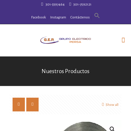
301-3397464
301-7592121
Facebook
Instagram
Contáctenos
Nuestros Productos
Show all