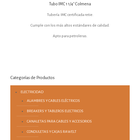
Tubo IMC 1 1/4″ Colmena
Tubería IMC certificada retie.
Cumple con los más altos estándares de calidad.
Apto para petroleras.
Categorías de Productos
ELECTRICIDAD
ALAMBRES Y CABLES ELÉCTRICOS
BREAKERS Y TABLEROS ELECTRICOS
CANALETAS PARA CABLES Y ACCESORIOS
CONDULETAS Y CAJAS RAWELT