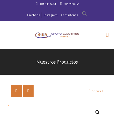
301-3397464
301-7592121
Facebook
Instagram
Contáctenos
Nuestros Productos
Show all